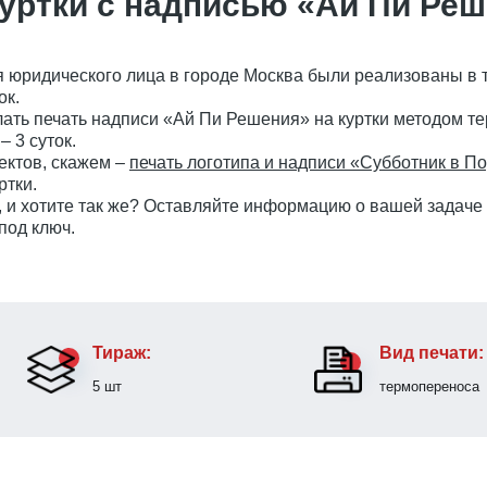
куртки с надписью «Ай Пи Ре
 юридического лица в городе Москва были реализованы в т
ок.
лать печать надписи «Ай Пи Решения» на куртки методом т
– 3 суток.
ектов, скажем –
печать логотипа и надписи «Субботник в П
ртки.
, и хотите так же? Оставляйте информацию о вашей задаче 
под ключ.
Тираж:
Вид печати:
5 шт
термопереноса