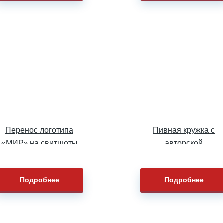
Перенос логотипа
Пивная кружка с
«МИР» на свитшоты
авторской
фотографией
Подробнее
Подробнее