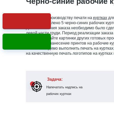
Черно-синие рабочие 
Работы по производству печати на
куртках
для
было изготовлено 5 черно-синих рабочих курт
Для исполнения заказа необходимо было сде
левой части груди. Период реализации заказа 
Просматривайте картинки других готовых про
данные про нанесение принтов на рабочие ку
Вам необходимо выполнить печать на куртках
на качественную печать логотипов на куртках 
Задача:
Напечатать надпись на
рабочих куртках