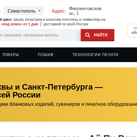
Фиолентовское
:
Севастополь
Адрес:
ш., 1
 цикл:
Шьем, печатаем и наносим логотипы и символику на
у
«под ключ» от 1 дня
. С доставкой по всей России
М
inf
ТОВАРЫ
ПОШИВ
ТЕХНОЛОГИИ ПЕЧАТИ
ь на ветровках
овки
Швейное производство
Печать на сигнальных жилетах
Бейсболки
ь на одежде
овки с капюшоном
Печать на спортивной одежде
Фартуки
квы и Санкт-Петербурга —
ь на фартуках
шоты
Печать на головных уборах
Кружки
сей России
ь на спецодежде
еры
Печать на касках
Сумки и шоперы
вки
Наклейки
щики бланковых изделий, сувениров и печатное оборудован
вки с капюшоном