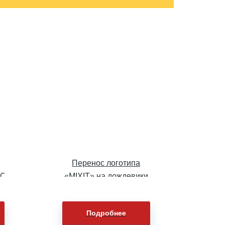
Перенос логотипа
С»
«MIXIT» на дождевики
ы
Подробнее