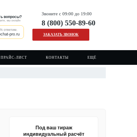
Звоните с 09:00 до 19:00
ть вопросы?
ите, мы онлайн
8 (800) 550-89-60
% ответим.
chat-pro.ru
ЗАКАЗАТЬ ЗВОНОК
ПРАЙС-ЛИСТ
КОНТАКТЫ
ЕЩЁ
Наши клиенты
Печать на сумках шопперах
Сигнальные жилеты
Отзывы о нашей компании
Печать на кружках
Сигнальная одежда
Вакансии
Печать на ткани/крое
Спецодежда
FAQ
Печать логотипа
Рабочая форма
Каски
Под ваш тираж
индивидуальный расчёт