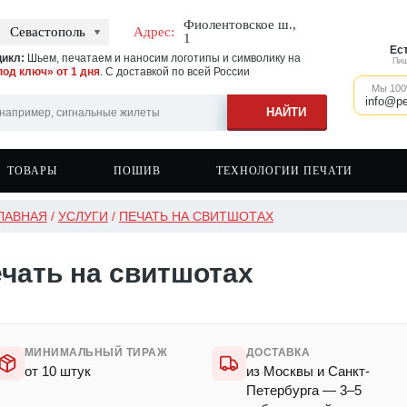
Фиолентовское ш.,
Севастополь
Адрес:
1
Ес
икл:
Шьем, печатаем и наносим логотипы и символику на
Пиш
под ключ» от 1 дня
. С доставкой по всей России
Мы 100
info@pe
ТОВАРЫ
ПОШИВ
ТЕХНОЛОГИИ ПЕЧАТИ
ЛАВНАЯ
/
УСЛУГИ
/
ПЕЧАТЬ НА СВИТШОТАХ
 на ветровках
вки
Швейное производство
Печать на сигнальных жилетах
Бейсболки
 на одежде
вки с капюшоном
Печать на спортивной одежде
Фартуки
чать на свитшотах
 на фартуках
оты
Печать на головных уборах
Кружки
 на спецодежде
ры
Печать на касках
Сумки и шоперы
ки
Наклейки
ки с капюшоном
МИНИМАЛЬНЫЙ ТИРАЖ
ДОСТАВКА
от 10 штук
из Москвы и Санкт-
Петербурга — 3–5