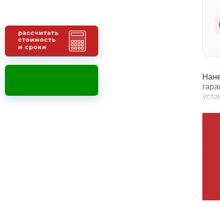
Нане
гара
уста