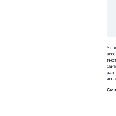
У на
ассо
текс
свит
разн
испо
Смо